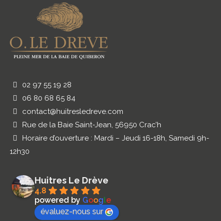
02 97 55 19 28
06 80 68 65 84
contact@huitresledreve.com
Rue de la Baie Saint-Jean, 56950 Crac’h
Horaire d’ouverture : Mardi – Jeudi 16-18h, Samedi 9h-
12h30
Huitres Le Drève
4.8
powered by
G
o
o
g
l
e
évaluez-nous sur